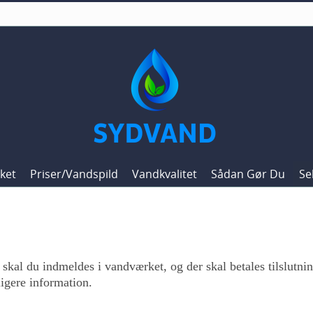
ket
Priser/vandspild
Vandkvalitet
Sådan Gør Du
Se
skal du indmeldes i vandværket, og der skal betales tilslutnin
igere information.