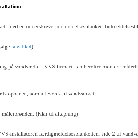
tallation:
et, med en underskrevet indmeldelsesblanket. Indmeldelsesb
Ifølge
takstblad
)
øgning på vandværket. VVS firmaet kan herefter montere måler
rdstophanen, som afleveres til vandværket.
 målerbrønden. (Klar til aftapning)
 VVS-installatøren færdigmeldelsesblanketten, side 2 til vandv