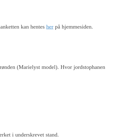
lanketten kan hentes
her
på hjemmesiden.
brønden (Marielyst model). Hvor jordstophanen
ærket i underskrevet stand.