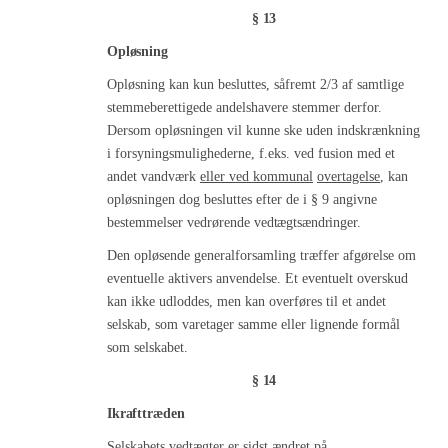
§
13
Opløsning
Opløsning kan kun besluttes, såfremt 2/3 af samtlige
stemmeberettigede andelshavere stemmer derfor.
Dersom opløsningen vil kunne ske uden indskrænkning
i forsyningsmulighederne, f.eks. ved fusion med et
andet vandværk
eller ved kommunal
overtagelse
, kan
opløsningen dog besluttes efter de i § 9 angivne
bestemmelser vedrørende
vedtægtsændringer.
Den opløsende generalforsamling træffer afgørelse om
eventuelle aktivers anvendelse. Et eventuelt overskud
kan ikke udloddes, men kan overføres til et andet
selskab, som varetager samme eller lignende formål
som selskabet.
§
14
Ikrafttræden
Selskabets vedtægter er sidst ændret på