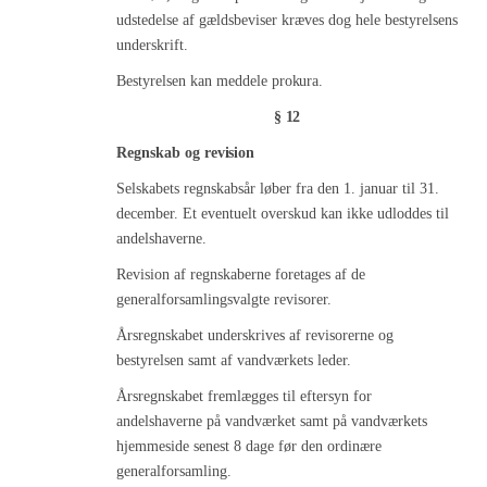
udstedelse af gældsbeviser kræves dog hele bestyrelsens
underskrift.
Bestyrelsen kan meddele
prokura.
§
12
Regnskab og
revision
Selskabets regnskabsår løber fra den 1. januar til 31.
d
ecember. Et eventuelt overskud kan ikke udloddes til
andelshaverne.
Revision af regnskaberne foretages af de
generalforsamlingsvalgte revisorer.
Årsregnskabet underskrives af revisorerne og
bestyrelsen samt af vandværkets leder.
Årsregnskabet fremlægges til eftersyn for
andelshaverne på vandværket samt på vandværkets
hjemmeside senest 8 dage før den ordinære
generalforsamling.