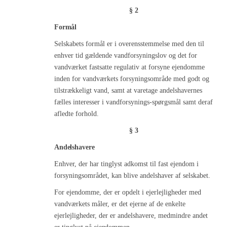
§
2
Formål
Selskabets formål er i overensstemmelse med den til
enhver tid gældende vandforsyningslov og det for
vandværket fastsatte regulativ at forsyne ejendomme
inden for vandværkets forsyningsområde med godt og
tilstrækkeligt vand, samt at varetage andelshavernes
fælles interesser i vandforsynings-spørgsmål samt deraf
afledte forhold.
§
3
Andelshavere
Enhver, der har tinglyst adkomst til fast ejendom i
forsyningsområdet, kan blive andelshaver af selskabet.
For ejendomme, der er opdelt i ejerlejligheder med
vandværkets måler, er det ejerne af de enkelte
ejerlejligheder, der er andelshavere, medmindre andet