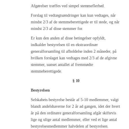
Afgørelser træffes ved simpel
stemmeflerhed.
Forslag til vedtægtsændringer kan kun vedtages, når
mindst 2/3 af de stemmeberettigede er til stede, og når
mindst 2/3 af disse stemmer for.
Er kun den anden af disse betingelser opfyldt,
indkalder bestyrelsen til en ekstraordinær
generalforsamling til afholdelse inden 2 måneder, på
hvilken forslaget kan vedtages med 2/3 af de afgivne
stemmer, uanset antallet af fremmødte
stemmeberettigede.
§
10
Bestyrelsen
Selskabets bestyrelse består af 5-10 medlemmer, valgt
blandt andelshaverne for 2 år ad gangen, idet der hvert
år på den ordinære generalforsamling afgår skiftevis
lige og ulige antal medlemmer, eller ved et lige antal
bestyrelsesmedlemmer halvdelen af bestyrelsen.