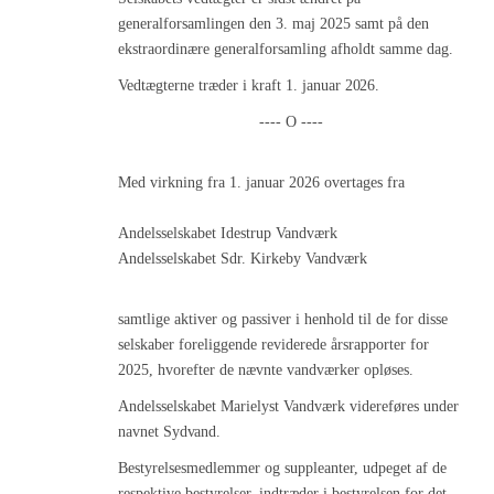
generalforsamlingen den 3. maj 2025 samt på den
ekstraordinære generalforsamling afholdt samme dag.
Vedtægterne træder i kraft 1. januar
2026.
---- O ----
Med virkning fra 1. januar 2026 overtages fra
Andelsselskabet Idestrup Vandværk
Andelsselskabet Sdr. Kirkeby Vandværk
samtlige aktiver og passiver i henhold til de for disse
selskaber foreliggende reviderede årsrapporter for
2025, hvorefter de nævnte vandværker opløses.
Andelsselskabet Marielyst Vandværk videreføres under
navnet
Sydvand.
Bestyrelsesmedlemmer og suppleanter, udpeget af de
respektive bestyrelser, indtræder i bestyrelsen for det