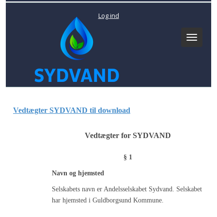
Log ind
Toggle
navigat
Vedtægter SYDVAND til download
Vedtægter for SYDVAND
§
1
Navn og
hjemsted
Selskabets navn er Andelsselskabet Sydvand. Selskabet
har hjemsted i Guldborgsund Kommune.