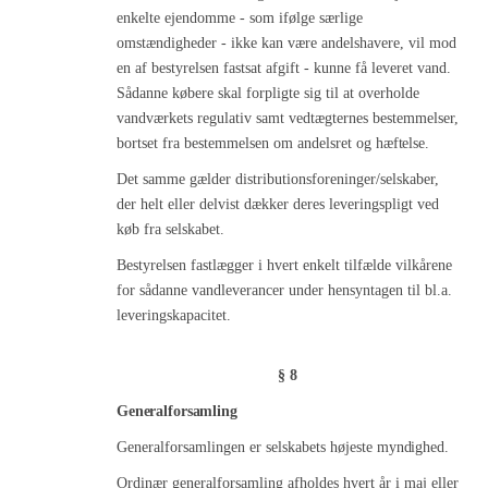
enkelte ejendomme - som ifølge særlige
omstændigheder - ikke kan være andelshavere, vil mod
en af bestyrelsen fastsat afgift - kunne få leveret vand.
Sådanne købere skal forpligte sig til at overholde
vandværkets regulativ samt vedtægternes bestemmelser,
bortset fra bestemmelsen om andelsret og
hæftelse.
Det samme gælder distributionsforeninger/selskaber,
der helt eller delvist dækker deres leveringspligt ved
køb fra selskabet.
Bestyrelsen fastlægger i hvert enkelt tilfælde vilkårene
for sådanne vandleverancer under hensyntagen til bl.a.
leveringskapacitet.
§
8
Generalforsamling
Generalforsamlingen er selskabets højeste
myndighed.
Ordinær generalforsamling afholdes hvert år i maj eller